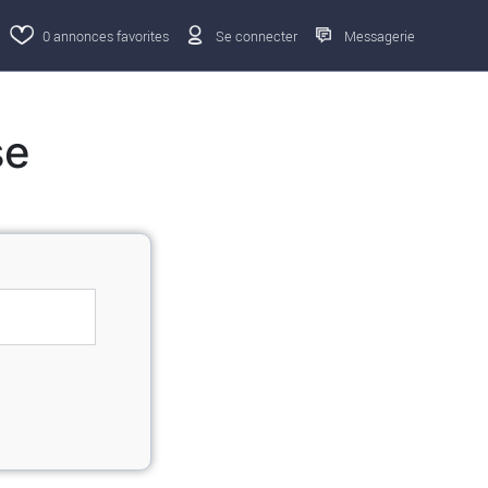
0
annonces favorites
Se connecter
Messagerie
se