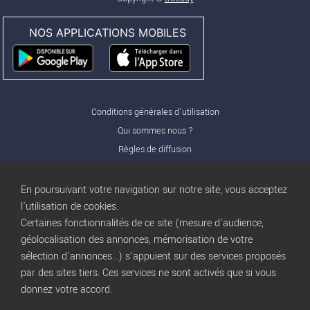
NOS APPLICATIONS MOBILES
Conditions générales d'utilisation
Qui sommes nous ?
Règles de diffusion
Nos partenaires
Nos offres Pro
En poursuivant votre navigation sur notre site, vous acceptez
FAQ
l'utilisation de cookies.
Certaines fonctionnalités de ce site (mesure d'audience,
Publicité
géolocalisation des annonces, mémorisation de votre
Conditions d’Utilisation
sélection d'annonces...) s'appuient sur des services proposés
Privacy Policy
par des sites tiers. Ces services ne sont activés que si vous
Blog
trocbuy
donnez votre accord.
Plan du site