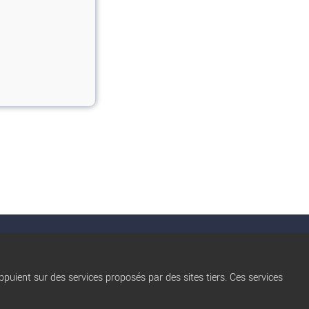
nérales d'utilisation
Conditions d’Utilisation
Qui sommes nous ?
Privacy Policy
puient sur des services proposés par des sites tiers. Ces services
Règles de diffusion
Blog
trocbuy
Nos partenaires
Plan du site