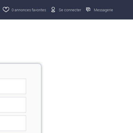
0
annonces favorites
Se connecter
Messagerie