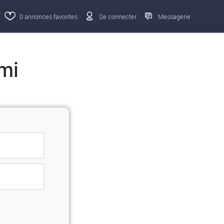
0
annonces favorites
Se connecter
Messagerie
mi