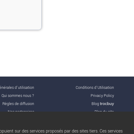
nérales d'utilisation
Conditions d’Utilisation
Qui sommes nous ?
Privacy Policy
Règles de diffusion
Blog
trocbuy
Nos partenaires
Plan du site
Nos offres Pro
Gestion des cookies
FAQ
Nous contacter
puient sur des services proposés par des sites tiers. Ces services