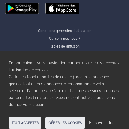
Conditions générales d'utilisation
Qui sommes nous ?
Règles de diffusion
Nos partenaires
Nos offres Pro
En poursuivant votre navigation sur notre site, vous acceptez
FAQ
l'utilisation de cookies.
Certaines fonctionnalités de ce site (mesure d'audience,
Publicité
géolocalisation des annonces, mémorisation de votre
Conditions d’Utilisation
sélection d'annonces...) s'appuient sur des services proposés
Privacy Policy
par des sites tiers. Ces services ne sont activés que si vous
Blog
trocbuy
donnez votre accord.
Plan du site
Gestion des cookies
En savoir plus
TOUT ACCEPTER
GÉRER LES COOKIES
Nous contacter