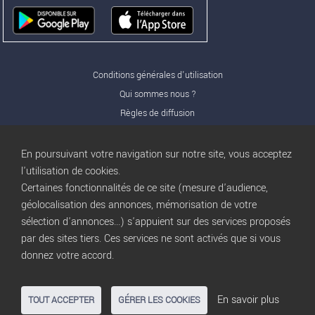
Conditions générales d'utilisation
Qui sommes nous ?
Règles de diffusion
Nos partenaires
Nos offres Pro
En poursuivant votre navigation sur notre site, vous acceptez
FAQ
l'utilisation de cookies.
Certaines fonctionnalités de ce site (mesure d'audience,
Publicité
géolocalisation des annonces, mémorisation de votre
Conditions d’Utilisation
sélection d'annonces...) s'appuient sur des services proposés
Privacy Policy
par des sites tiers. Ces services ne sont activés que si vous
Blog
trocbuy
donnez votre accord.
Plan du site
Gestion des cookies
En savoir plus
TOUT ACCEPTER
GÉRER LES COOKIES
Nous contacter