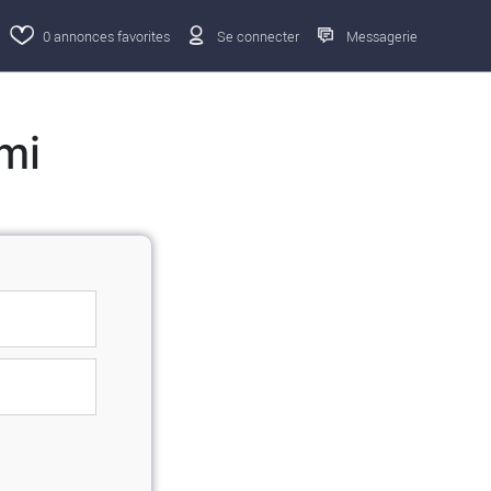
0
annonces favorites
Se connecter
Messagerie
mi