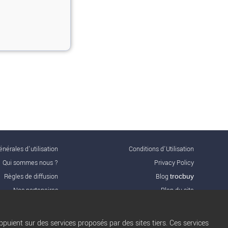
nérales d'utilisation
Conditions d’Utilisation
Qui sommes nous ?
Privacy Policy
Règles de diffusion
Blog
trocbuy
Nos partenaires
Plan du site
Nos offres Pro
Gestion des cookies
FAQ
Nous contacter
puient sur des services proposés par des sites tiers. Ces services