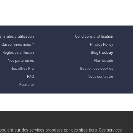
nérales d'utilisation
Conditions d’Utilisation
Qui sommes nous ?
Privacy Policy
Règles de diffusion
Blog
trocbuy
Nos partenaires
Plan du site
Nos offres Pro
Gestion des cookies
FAQ
Nous contacter
Publicité
puient sur des services proposés par des sites tiers. Ces services