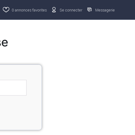
0
annonces favorites
Se connecter
Messagerie
se