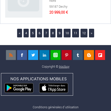
Nord
59187 Dechy
20 999,00 €
<
4
5
6
7
8
9
10
11
12
>
Copyright ©
trocbuy
NOS APPLICATIONS MOBILES
Conditions générales d'utilisation