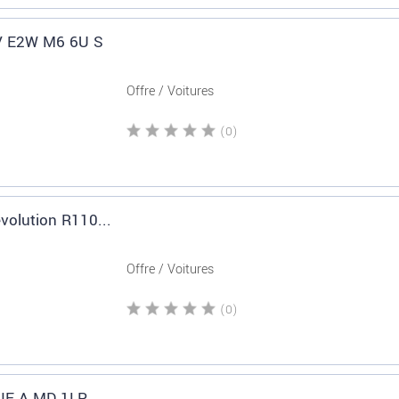
 V E2W M6 6U S
Offre / Voitures
(0)
volution R110...
Offre / Voitures
(0)
LIF A MD 1LP