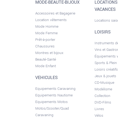
MODE-BEAUTE-BIJOUX
LOCATIONS
VACANCES
Accessoires et Bagagerie
Location vêtements
Locations sai
Mode Homme
LOISIRS
Mode Femme
Prêt-à-porter
Instruments 
Chaussures
Vins et Gastr
Montres et bijoux
Équipements 
Beauté-Santé
Sports & Plein 
Mode Enfant
Loisirs créatifs
Jeux & jouets
VEHICULES
CD-Musique
Equipements Caravaning
Modélisme
Equipements Nautisme
Collection
Equipements Motos
DVD-Films
Motos/Scooter/Quad
Livres
Caravaning
Vélos