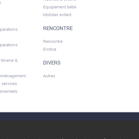
i
Equipement bébé
Mobilier enfant
RENCONTRE
éparations
Rencontre
éparations
Erotica
rdinerie &
DIVERS
déménagement
Autres
 services
ementiels
nérales d'utilisation
Conditions d’Utilisation
Qui sommes nous ?
Privacy Policy