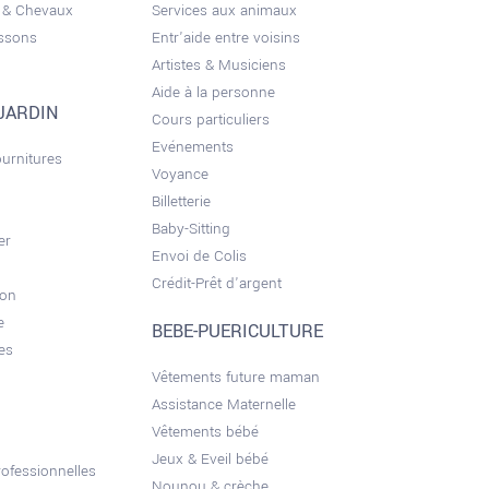
 & Chevaux
Services aux animaux
issons
Entr'aide entre voisins
Artistes & Musiciens
Aide à la personne
JARDIN
Cours particuliers
Evénements
ournitures
Voyance
Billetterie
Baby-Sitting
er
Envoi de Colis
Crédit-Prêt d'argent
son
e
BEBE-PUERICULTURE
es
Vêtements future maman
Assistance Maternelle
Vêtements bébé
Jeux & Eveil bébé
ofessionnelles
Nounou & crèche