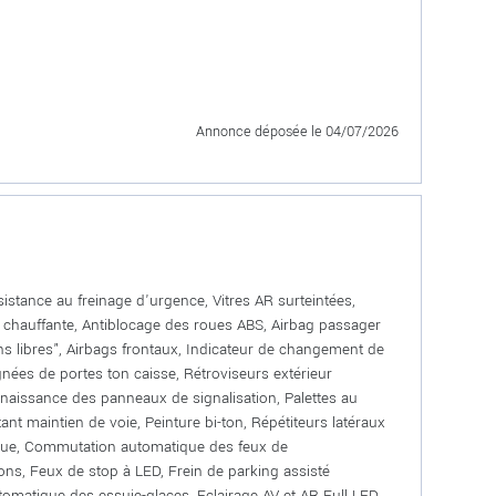
Annonce déposée
le 04/07/2026
sistance au freinage d'urgence, Vitres AR surteintées,
AR chauffante, Antiblocage des roues ABS, Airbag passager
ns libres", Airbags frontaux, Indicateur de changement de
gnées de portes ton caisse, Rétroviseurs extérieur
onnaissance des panneaux de signalisation, Palettes au
nt maintien de voie, Peinture bi-ton, Répétiteurs latéraux
ique, Commutation automatique des feux de
tons, Feux de stop à LED, Frein de parking assisté
omatique des essuie-glaces, Eclairage AV et AR Full LED