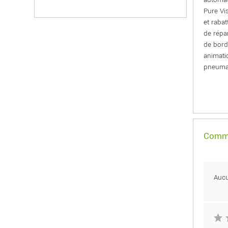
Pure Vi
et raba
de répa
de bord
animati
pneumat
Comme
Auc