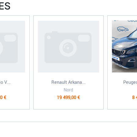
ES
o V...
Renault Arkana...
Peugeo
Nord
0 €
19 499,00 €
8 