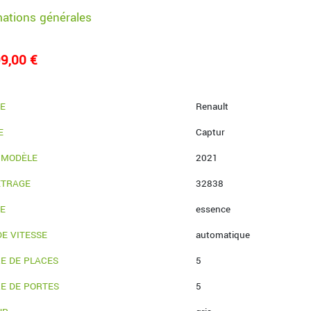
mations générales
9,00 €
E
Renault
E
Captur
 MODÈLE
2021
ÉTRAGE
32838
IE
essence
DE VITESSE
automatique
E DE PLACES
5
E DE PORTES
5