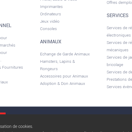
Offres demplo
Imprimantes
Ordinateurs
SERVICES
Jeux vidéo
ONNEL
Services de r
Consoles
électroniques
pour
ANIMAUX
Services de r
 marchés
mécaniques
pour
Echange de Garde Animaux
Services de ja
.
Hamsters, Lapins &
bricolage
 Fournitures
Rongeurs
Services de 
Accessoires pour Animaux
Prestations de
riaux
Adoption & Don Animaux
Services évèn
Conditions gé
isation de cookies.