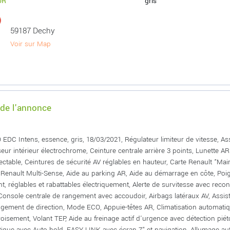
UR
gris
59187 Dechy
Voir sur Map
 de l'annonce
 EDC Intens, essence, gris, 18/03/2021, Régulateur limiteur de vitesse, As
seur intérieur électrochrome, Ceinture centrale arrière 3 points, Lunette 
ctable, Ceintures de sécurité AV réglables en hauteur, Carte Renault "Mai
, Renault Multi-Sense, Aide au parking AR, Aide au démarrage en côte, Poi
nt, réglables et rabattables électriquement, Alerte de survitesse avec rec
 Console centrale de rangement avec accoudoir, Airbags latéraux AV, Assista
gement de direction, Mode ECO, Appuie-têtes AR, Climatisation automat
roisement, Volant TEP, Aide au freinage actif d'urgence avec détection pié
ique avec Auto hold, EASY LINK avec écran 7" et navigation, Allumage aut