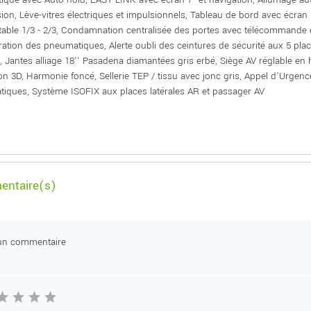
sion, Lève-vitres électriques et impulsionnels, Tableau de bord avec écra
ttable 1/3 - 2/3, Condamnation centralisée des portes avec télécommande 
ration des pneumatiques, Alerte oubli des ceintures de sécurité aux 5 plac
, Jantes alliage 18'' Pasadena diamantées gris erbé, Siège AV réglable en
on 3D, Harmonie foncé, Sellerie TEP / tissu avec jonc gris, Appel d'Urgen
iques, Système ISOFIX aux places latérales AR et passager AV
ntaire(s)
un commentaire