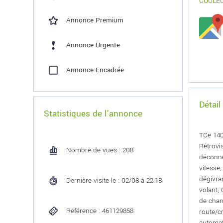
COULE
Annonce Premium
Annonce Urgente
Annonce Encadrée
Détail
Statistiques de l'annonce
TCe 140
Rétrovi
Nombre de vues : 208
déconne
vitesse
dégivra
Dernière visite le : 02/08 à 22:18
volant,
de chan
Référence : 461129858
route/c
automat