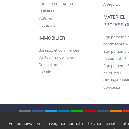
Equipements Autos
Antiquités
Utilitaires
MATERIEL
Voitures
PROFESSI
Nautisme
Équipements 
IMMOBILIER
commerces &
Bureaux et commerces
Équipements 
Ventes immobilières
restaurants & ..
Colocations
Équipements &
Locations
de bureau
Outillage-Maté
doccasion
En poursuivant votre navigation sur notre site, vous acceptez l'util