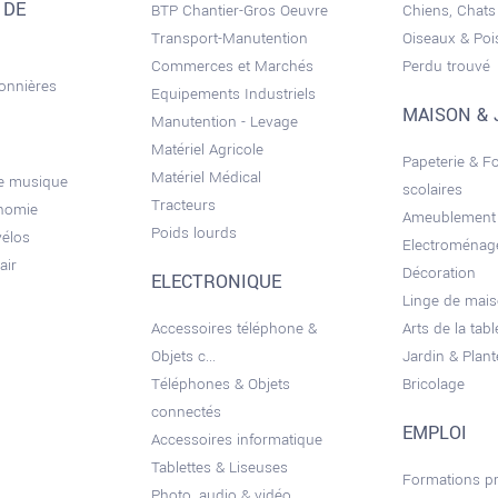
 DE
BTP Chantier-Gros Oeuvre
Chiens, Chats
Transport-Manutention
Oiseaux & Po
Commerces et Marchés
Perdu trouvé
sonnières
Equipements Industriels
MAISON & 
Manutention - Levage
Matériel Agricole
Papeterie & F
Matériel Médical
de musique
scolaires
Tracteurs
onomie
Ameublement
Poids lourds
vélos
Electroménag
air
Décoration
ELECTRONIQUE
Linge de mai
Accessoires téléphone &
Arts de la tabl
Objets c...
Jardin & Plant
Téléphones & Objets
Bricolage
connectés
EMPLOI
Accessoires informatique
Tablettes & Liseuses
Formations pr
Photo, audio & vidéo