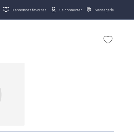
0
annonces favorites
Se connecter
Messagerie