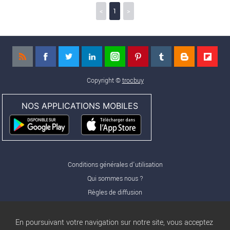
<
1
>
Copyright ©
trocbuy
NOS APPLICATIONS MOBILES
Conditions générales d'utilisation
Qui sommes nous ?
Règles de diffusion
Nos partenaires
Nos offres Pro
En poursuivant votre navigation sur notre site, vous acceptez