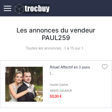
Les annonces du vendeur
PAUL259
Toutes les annonces : 1 à
15
sur
1
Rituel Affectif en 3 jours
|...
Haute-Saône
49400 SAUMUR
50,00 €