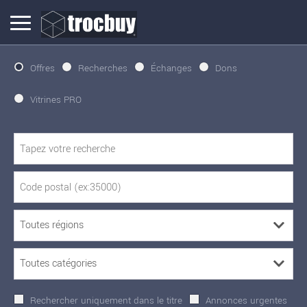
Offres
Recherches
Échanges
Dons
Vitrines PRO
Rechercher uniquement dans le titre
Annonces urgentes