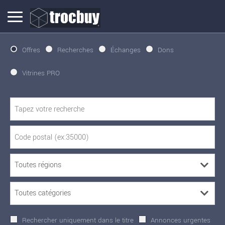
Offres
Recherches
Échanges
Dons
Vitrines PRO
Rechercher uniquement dans le titre
Annonces urgentes