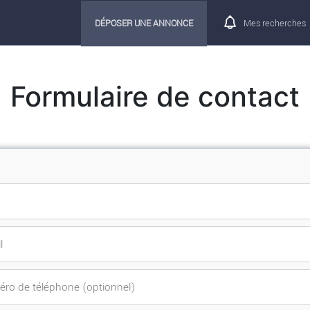
DÉPOSER UNE ANNONCE
Mes recherches
Formulaire de contact