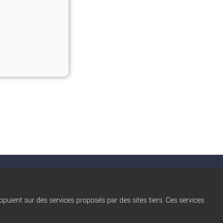
nérales d'utilisation
Conditions d’Utilisation
Qui sommes nous ?
Privacy Policy
puient sur des services proposés par des sites tiers. Ces services
Règles de diffusion
Blog
trocbuy
Nos partenaires
Plan du site