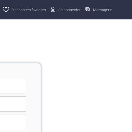
0
annonces favorites
Se connecter
Messagerie