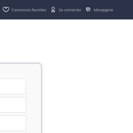
0
annonces favorites
Se connecter
Messagerie