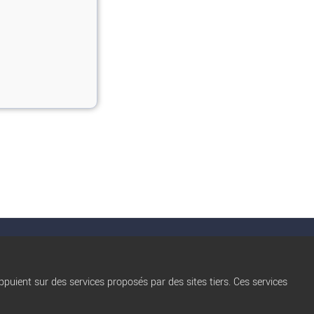
nérales d'utilisation
Conditions d’Utilisation
Qui sommes nous ?
Privacy Policy
puient sur des services proposés par des sites tiers. Ces services
Règles de diffusion
Blog
trocbuy
Nos partenaires
Plan du site