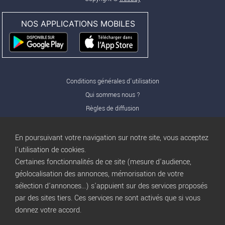
NOS APPLICATIONS MOBILES
Conditions générales d'utilisation
Qui sommes nous ?
Règles de diffusion
Nos partenaires
Nos offres Pro
En poursuivant votre navigation sur notre site, vous acceptez
FAQ
l'utilisation de cookies.
Certaines fonctionnalités de ce site (mesure d'audience,
Publicité
géolocalisation des annonces, mémorisation de votre
Conditions d’Utilisation
sélection d'annonces...) s'appuient sur des services proposés
Privacy Policy
par des sites tiers. Ces services ne sont activés que si vous
Blog
trocbuy
donnez votre accord.
Plan du site