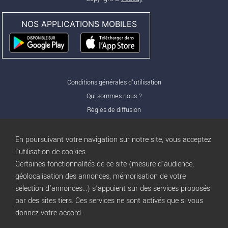
NOS APPLICATIONS MOBILES
Conditions générales d'utilisation
Qui sommes nous ?
Règles de diffusion
Nos partenaires
Nos offres Pro
En poursuivant votre navigation sur notre site, vous acceptez
FAQ
l'utilisation de cookies.
Certaines fonctionnalités de ce site (mesure d'audience,
Publicité
géolocalisation des annonces, mémorisation de votre
Conditions d’Utilisation
sélection d'annonces...) s'appuient sur des services proposés
Privacy Policy
par des sites tiers. Ces services ne sont activés que si vous
Blog
trocbuy
donnez votre accord.
Plan du site