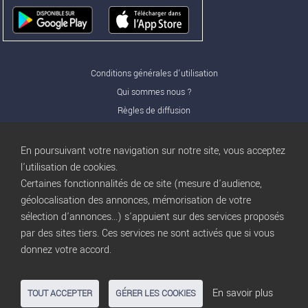
Conditions générales d'utilisation
Qui sommes nous ?
Règles de diffusion
Nos partenaires
Nos offres Pro
En poursuivant votre navigation sur notre site, vous acceptez
FAQ
l'utilisation de cookies.
Certaines fonctionnalités de ce site (mesure d'audience,
Publicité
géolocalisation des annonces, mémorisation de votre
Conditions d’Utilisation
sélection d'annonces...) s'appuient sur des services proposés
Privacy Policy
par des sites tiers. Ces services ne sont activés que si vous
Blog
trocbuy
donnez votre accord.
Plan du site
Gestion des cookies
En savoir plus
TOUT ACCEPTER
GÉRER LES COOKIES
Nous contacter