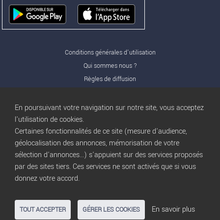
Conditions générales d'utilisation
Qui sommes nous ?
Règles de diffusion
Nos partenaires
Nos offres Pro
En poursuivant votre navigation sur notre site, vous acceptez
FAQ
l'utilisation de cookies.
Certaines fonctionnalités de ce site (mesure d'audience,
Publicité
géolocalisation des annonces, mémorisation de votre
Conditions d’Utilisation
sélection d'annonces...) s'appuient sur des services proposés
Privacy Policy
par des sites tiers. Ces services ne sont activés que si vous
Blog
trocbuy
donnez votre accord.
Plan du site
Gestion des cookies
En savoir plus
TOUT ACCEPTER
GÉRER LES COOKIES
Nous contacter