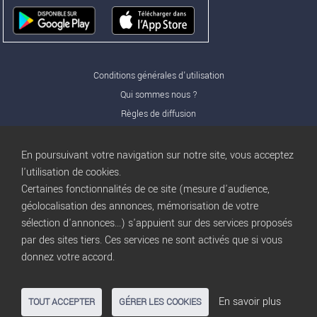
Conditions générales d'utilisation
Qui sommes nous ?
Règles de diffusion
Nos partenaires
Nos offres Pro
En poursuivant votre navigation sur notre site, vous acceptez
FAQ
l'utilisation de cookies.
Certaines fonctionnalités de ce site (mesure d'audience,
Publicité
géolocalisation des annonces, mémorisation de votre
Conditions d’Utilisation
sélection d'annonces...) s'appuient sur des services proposés
Privacy Policy
par des sites tiers. Ces services ne sont activés que si vous
Blog
trocbuy
donnez votre accord.
Plan du site
Gestion des cookies
En savoir plus
TOUT ACCEPTER
GÉRER LES COOKIES
Nous contacter