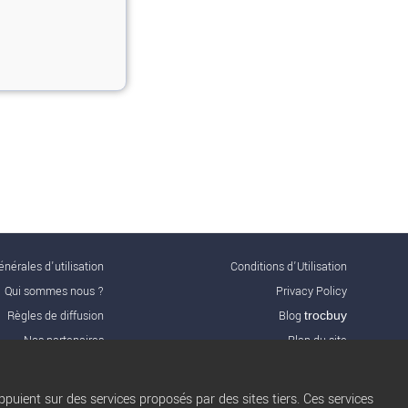
nérales d'utilisation
Conditions d’Utilisation
Qui sommes nous ?
Privacy Policy
Règles de diffusion
Blog
trocbuy
Nos partenaires
Plan du site
Nos offres Pro
Gestion des cookies
FAQ
Nous contacter
puient sur des services proposés par des sites tiers. Ces services