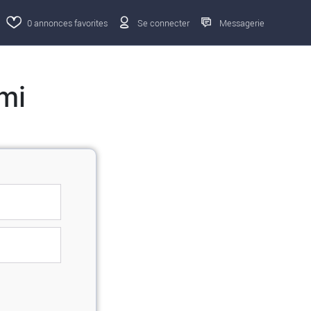
0
annonces favorites
Se connecter
Messagerie
mi