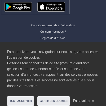
Conditions générales d'utilisation
Qui sommes nous ?
Règles de diffusion
Nos partenaires
Nos offres Pro
En poursuivant votre navigation sur notre site, vous acceptez
FAQ
l'utilisation de cookies.
Certaines fonctionnalités de ce site (mesure d'audience,
Publicité
géolocalisation des annonces, mémorisation de votre
Conditions d’Utilisation
sélection d'annonces...) s'appuient sur des services proposés
Privacy Policy
par des sites tiers. Ces services ne sont activés que si vous
Blog
trocbuy
donnez votre accord.
Plan du site
Gestion des cookies
En savoir plus
TOUT ACCEPTER
GÉRER LES COOKIES
Nous contacter