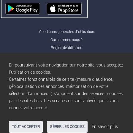
Conditions générales d'utilisation
Qui sommes nous ?
Règles de diffusion
Nos partenaires
Nos offres Pro
En poursuivant votre navigation sur notre site, vous acceptez
FAQ
l'utilisation de cookies.
Certaines fonctionnalités de ce site (mesure d'audience,
Publicité
géolocalisation des annonces, mémorisation de votre
Conditions d’Utilisation
sélection d'annonces...) s'appuient sur des services proposés
Privacy Policy
par des sites tiers. Ces services ne sont activés que si vous
Blog
trocbuy
donnez votre accord.
Plan du site
Gestion des cookies
En savoir plus
TOUT ACCEPTER
GÉRER LES COOKIES
Nous contacter