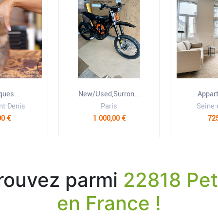
ques...
New/Used,Surron...
Appart
nt-Denis
Paris
Seine-
00 €
1 000,00 €
725
trouvez parmi
22818 Pet
en France !