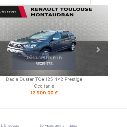
ious
Next
ANNONCES LES PLUS
RÉCENTES
Dacia Duster TCe 125 4x2 Prestige
Occitanie
12 900,00 €
 & Chevaux
Services aux animaux