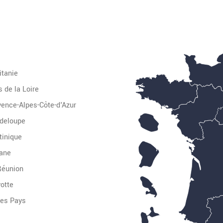
itanie
 de la Loire
vence-Alpes-Côte-d'Azur
deloupe
tinique
ane
Réunion
otte
Autres Pays