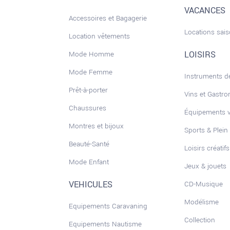
VACANCES
Accessoires et Bagagerie
Locations sai
Location vêtements
LOISIRS
Mode Homme
Mode Femme
Instruments 
Prêt-à-porter
Vins et Gastr
Chaussures
Équipements 
Montres et bijoux
Sports & Plein 
Beauté-Santé
Loisirs créatifs
Mode Enfant
Jeux & jouets
VEHICULES
CD-Musique
Modélisme
Equipements Caravaning
Collection
Equipements Nautisme