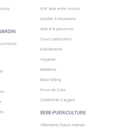
issons
Entr'aide entre voisins
Artistes & Musiciens
Aide à la personne
JARDIN
Cours particuliers
ournitures
Evénements
Voyance
Billetterie
er
Baby-Sitting
Envoi de Colis
son
Crédit-Prêt d'argent
e
es
BEBE-PUERICULTURE
Vêtements future maman