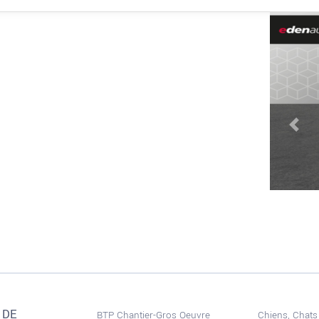
Prev
 DE
BTP Chantier-Gros Oeuvre
Chiens, Chats