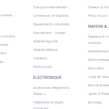
Transport-Manutention
Oiseaux & Po
sonnières
Commerces et Marchés
Perdu trouvé
Equipements Industriels
MAISON & 
Manutention - Levage
de musique
Papeterie & F
Matériel Agricole
scolaires
onomie
Matériel Médical
Ameublement
vélos
Tracteurs
Electroménag
air
Poids lourds
Décoration
Linge de mai
ELECTRONIQUE
Arts de la tabl
Accessoires téléphone &
Objets c...
Jardin & Plant
Téléphones & Objets
Bricolage
connectés