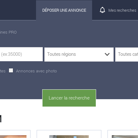
DÉPOSER UNE ANNONCE
Mes recherches
rines PRO
tes
Annonces avec photo
M