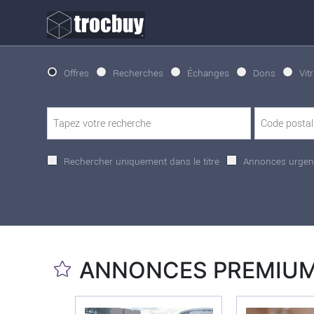
Offres
Recherches
Échanges
Dons
Vit
Rechercher uniquement dans le titre
Annonces urgen
ANNONCES PREMIU