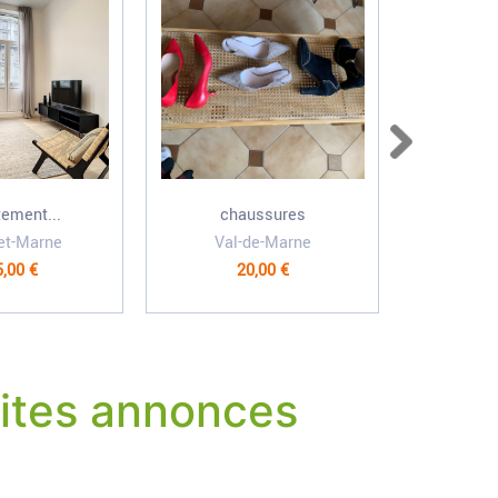
ement...
chaussures
Who
et-Marne
Val-de-Marne
C
,00 €
20,00 €
1 
ites annonces