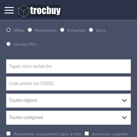
Offres
Recherches
Échanges
Dons
Vitrines PRO
Rechercher uniquement dans le titre
Annonces urgentes