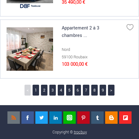
35 490,00 €
Appartement 2 à 3
chambres ...
Nord
59100 Roubaix
103 000,00 €
<
1
2
3
4
5
6
7
8
9
>
Copyright ©
trocbuy