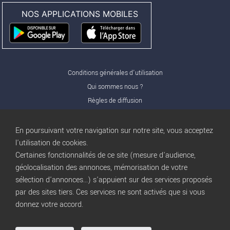
NOS APPLICATIONS MOBILES
Conditions générales d'utilisation
Qui sommes nous ?
Règles de diffusion
Nos partenaires
Nos offres Pro
En poursuivant votre navigation sur notre site, vous acceptez
FAQ
l'utilisation de cookies.
Certaines fonctionnalités de ce site (mesure d'audience,
Publicité
géolocalisation des annonces, mémorisation de votre
Conditions d’Utilisation
sélection d'annonces...) s'appuient sur des services proposés
Privacy Policy
par des sites tiers. Ces services ne sont activés que si vous
Blog
trocbuy
donnez votre accord.
Plan du site
Gestion des cookies