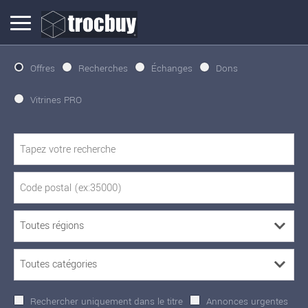
Offres
Recherches
Échanges
Dons
Vitrines PRO
Rechercher uniquement dans le titre
Annonces urgentes