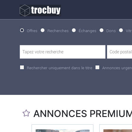
Offres
Recherches
Échanges
Dons
Vit
Rechercher uniquement dans le titre
Annonces urgen
ANNONCES PREMIU