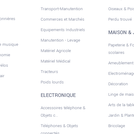
Transport-Manutention
Oiseaux & Po
sonnières
Commerces et Marchés
Perdu trouvé
Equipements Industriels
MAISON & 
Manutention - Levage
de musique
Papeterie & F
Matériel Agricole
scolaires
onomie
Matériel Médical
Ameublement
vélos
Tracteurs
Electroménag
air
Poids lourds
Décoration
Linge de mai
ELECTRONIQUE
Arts de la tabl
Accessoires téléphone &
Objets c...
Jardin & Plant
Téléphones & Objets
Bricolage
connectés