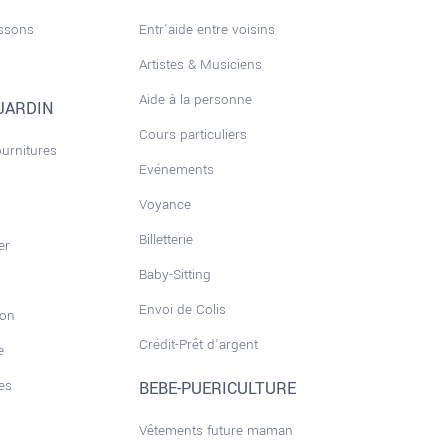
issons
Entr'aide entre voisins
Artistes & Musiciens
Aide à la personne
JARDIN
Cours particuliers
ournitures
Evénements
Voyance
Billetterie
er
Baby-Sitting
Envoi de Colis
son
Crédit-Prêt d'argent
e
es
BEBE-PUERICULTURE
Vêtements future maman