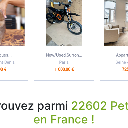
ques...
New/Used,Surron...
Appart
nt-Denis
Paris
Seine-
00 €
1 000,00 €
725
rouvez parmi
22602 Pet
en France !