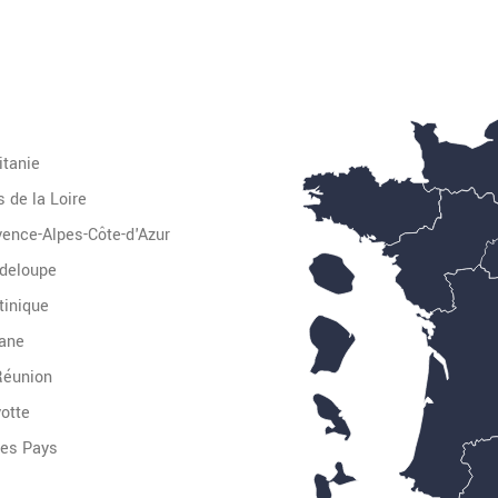
itanie
 de la Loire
vence-Alpes-Côte-d'Azur
deloupe
tinique
ane
Réunion
otte
Autres Pays