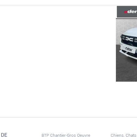
Prev
 DE
BTP Chantier-Gros Oeuvre
Chiens, Chats