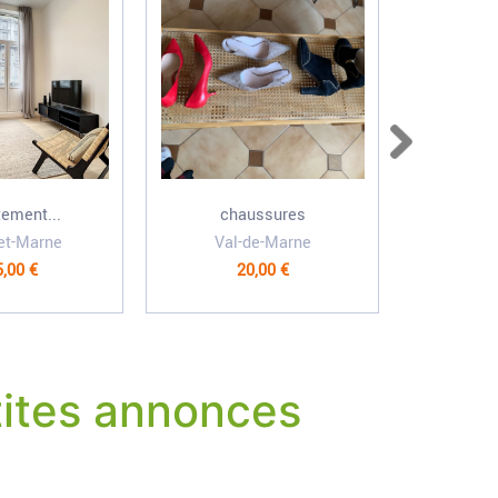
ement...
chaussures
Who
et-Marne
Val-de-Marne
C
,00 €
20,00 €
1 
ites annonces