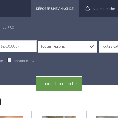
DÉPOSER UNE ANNONCE
Mes recherches
rines PRO
tes
Annonces avec photo
M