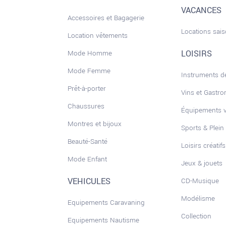
VACANCES
Accessoires et Bagagerie
Locations sai
Location vêtements
LOISIRS
Mode Homme
Mode Femme
Instruments 
Prêt-à-porter
Vins et Gastr
Chaussures
Équipements 
Montres et bijoux
Sports & Plein 
Beauté-Santé
Loisirs créatifs
Mode Enfant
Jeux & jouets
VEHICULES
CD-Musique
Modélisme
Equipements Caravaning
Collection
Equipements Nautisme