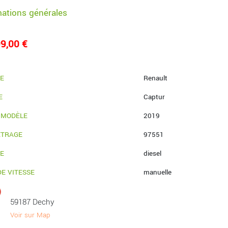
mations générales
9,00 €
E
Renault
E
Captur
 MODÈLE
2019
ÉTRAGE
97551
IE
diesel
DE VITESSE
manuelle
59187 Dechy
Voir sur Map