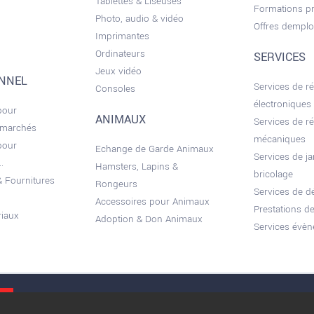
Tablettes & Liseuses
Formations pr
Photo, audio & vidéo
Offres demplo
Imprimantes
Ordinateurs
SERVICES
Jeux vidéo
ONNEL
Services de r
Consoles
électroniques
pour
ANIMAUX
Services de r
 marchés
mécaniques
pour
Echange de Garde Animaux
Services de ja
.
Hamsters, Lapins &
bricolage
 Fournitures
Rongeurs
Services de 
Accessoires pour Animaux
Prestations de
riaux
Adoption & Don Animaux
Services évèn
Conditions gé