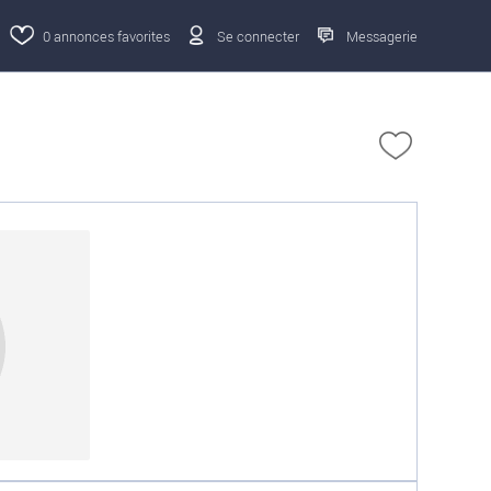
0
annonces favorites
Se connecter
Messagerie