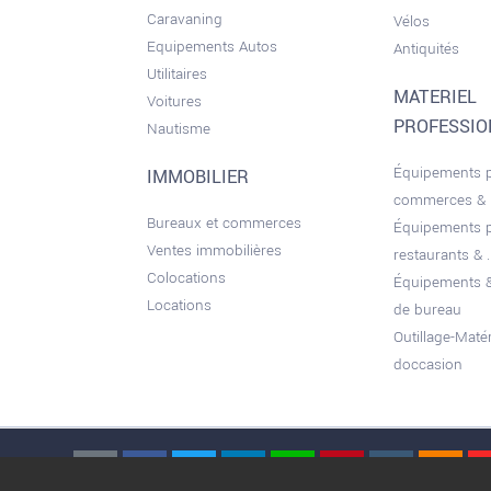
Caravaning
Vélos
Equipements Autos
Antiquités
Utilitaires
MATERIEL
Voitures
PROFESSI
Nautisme
Équipements 
IMMOBILIER
commerces &
Bureaux et commerces
Équipements 
Ventes immobilières
restaurants & ..
Colocations
Équipements &
Locations
de bureau
Outillage-Maté
doccasion