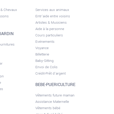
 & Chevaux
Services aux animaux
issons
Entr'aide entre voisins
Artistes & Musiciens
Aide à la personne
JARDIN
Cours particuliers
Evénements
ournitures
Voyance
Billetterie
Baby-Sitting
er
Envoi de Colis
Crédit-Prêt d'argent
son
e
BEBE-PUERICULTURE
es
Vêtements future maman
Assistance Maternelle
Vêtements bébé