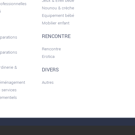
Jeux & Eveil bébé
ofessionnelles
Nounou & crèche
i
Equipement bébé
Mobilier enfant
RENCONTRE
éparations
Rencontre
éparations
Erotica
rdinerie &
DIVERS
déménagement
Autres
 services
ementiels
nérales d'utilisation
Conditions d’Utilisation