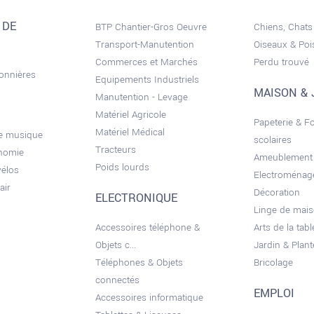
 DE
BTP Chantier-Gros Oeuvre
Chiens, Chats
Transport-Manutention
Oiseaux & Po
Commerces et Marchés
Perdu trouvé
sonnières
Equipements Industriels
MAISON & 
Manutention - Levage
Matériel Agricole
Papeterie & F
Matériel Médical
de musique
scolaires
Tracteurs
onomie
Ameublement
Poids lourds
vélos
Electroménag
air
Décoration
ELECTRONIQUE
Linge de mai
Accessoires téléphone &
Arts de la tabl
Objets c...
Jardin & Plant
Téléphones & Objets
Bricolage
connectés
EMPLOI
Accessoires informatique