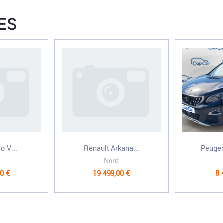
ES
o V...
Renault Arkana...
Peugeo
Nord
0 €
19 499,00 €
8 