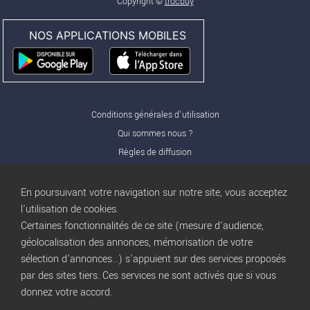
Copyright ©
trocbuy
NOS APPLICATIONS MOBILES
Conditions générales d'utilisation
Qui sommes nous ?
Règles de diffusion
Nos partenaires
Nos offres Pro
En poursuivant votre navigation sur notre site, vous acceptez
FAQ
l'utilisation de cookies.
Certaines fonctionnalités de ce site (mesure d'audience,
Publicité
géolocalisation des annonces, mémorisation de votre
Conditions d’Utilisation
sélection d'annonces...) s'appuient sur des services proposés
Privacy Policy
par des sites tiers. Ces services ne sont activés que si vous
Blog
trocbuy
donnez votre accord.
Plan du site