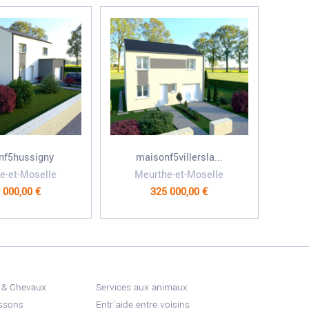
nf5hussigny
maisonf5villersla...
e-et-Moselle
Meurthe-et-Moselle
 000,00 €
325 000,00 €
 & Chevaux
Services aux animaux
issons
Entr'aide entre voisins