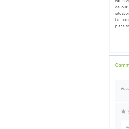
Nous vo
de jour 
situatio
La mais
plans s
Comme
Auc