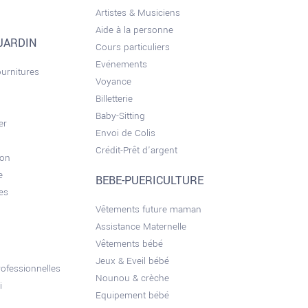
Artistes & Musiciens
Aide à la personne
JARDIN
Cours particuliers
Evénements
ournitures
Voyance
Billetterie
Baby-Sitting
er
Envoi de Colis
Crédit-Prêt d'argent
son
e
BEBE-PUERICULTURE
es
Vêtements future maman
Assistance Maternelle
Vêtements bébé
Jeux & Eveil bébé
ofessionnelles
Nounou & crèche
i
Equipement bébé