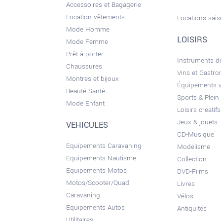
Accessoires et Bagagerie
Location vêtements
Locations sai
Mode Homme
LOISIRS
Mode Femme
Prêt-à-porter
Instruments 
Chaussures
Vins et Gastr
Montres et bijoux
Équipements 
Beauté-Santé
Sports & Plein 
Mode Enfant
Loisirs créatifs
Jeux & jouets
VEHICULES
CD-Musique
Equipements Caravaning
Modélisme
Equipements Nautisme
Collection
Equipements Motos
DVD-Films
Motos/Scooter/Quad
Livres
Caravaning
Vélos
Equipements Autos
Antiquités
Utilitaires