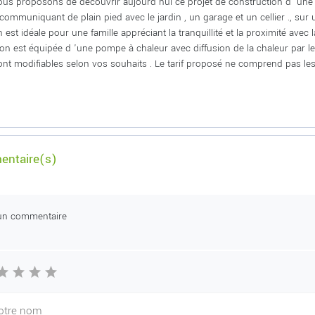
us proposons de découvrir aujourd'hui ce projet de construction d 'une
communiquant de plain pied avec le jardin , un garage et un cellier ., sur 
n est idéale pour une famille appréciant la tranquillité et la proximité avec 
on est équipée d 'une pompe à chaleur avec diffusion de la chaleur par le s
ont modifiables selon vos souhaits . Le tarif proposé ne comprend pas les 
ntaire(s)
un commentaire