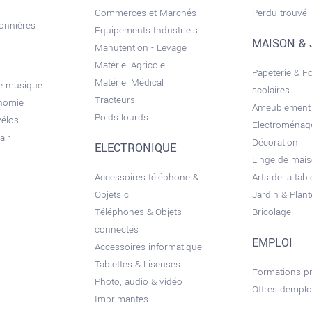
Commerces et Marchés
Perdu trouvé
sonnières
Equipements Industriels
MAISON & 
Manutention - Levage
Matériel Agricole
Papeterie & F
Matériel Médical
de musique
scolaires
Tracteurs
onomie
Ameublement
Poids lourds
vélos
Electroménag
air
Décoration
ELECTRONIQUE
Linge de mai
Accessoires téléphone &
Arts de la tabl
Objets c...
Jardin & Plant
Téléphones & Objets
Bricolage
connectés
EMPLOI
Accessoires informatique
Tablettes & Liseuses
Formations pr
Photo, audio & vidéo
Offres demplo
Imprimantes