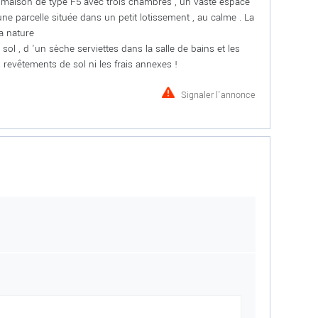
 maison de type F5 avec trois chambres , un vaste espace
une parcelle située dans un petit lotissement , au calme . La
la nature
ol , d 'un sèche serviettes dans la salle de bains et les
revêtements de sol ni les frais annexes !
Signaler l'annonce