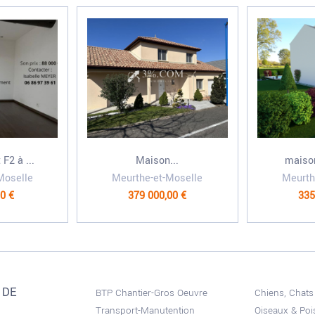
F2 à ...
Maison...
maiso
Moselle
Meurthe-et-Moselle
Meurth
0 €
379 000,00 €
335
 DE
BTP Chantier-Gros Oeuvre
Chiens, Chats
Transport-Manutention
Oiseaux & Po