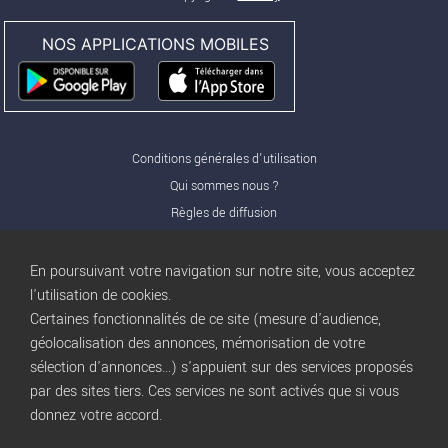
NOS APPLICATIONS MOBILES
Conditions générales d'utilisation
Qui sommes nous ?
Règles de diffusion
Nos partenaires
Nos offres Pro
En poursuivant votre navigation sur notre site, vous acceptez
FAQ
l'utilisation de cookies.
Certaines fonctionnalités de ce site (mesure d'audience,
Publicité
géolocalisation des annonces, mémorisation de votre
Conditions d’Utilisation
sélection d'annonces...) s'appuient sur des services proposés
Privacy Policy
par des sites tiers. Ces services ne sont activés que si vous
Blog
trocbuy
donnez votre accord.
Plan du site