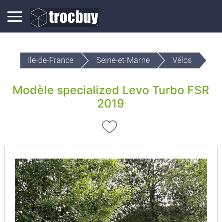
Ile-de-France
Seine-et-Marne
Vélos
Modèle specialized Levo Turbo FSR
2019