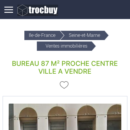
Ile-de-France
Seine-et-Marne
Ventes immobilières
BUREAU 87 M² PROCHE CENTRE
VILLE A VENDRE