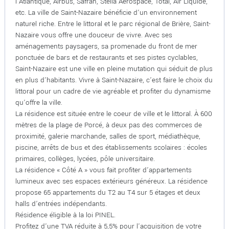
l’Atlantique, Airbus, Safran, Stelia Aerospace, Total, Air Liquide,
etc. La ville de Saint-Nazaire bénéficie d’un environnement
naturel riche. Entre le littoral et le parc régional de Brière, Saint-
Nazaire vous offre une douceur de vivre. Avec ses
aménagements paysagers, sa promenade du front de mer
ponctuée de bars et de restaurants et ses pistes cyclables,
Saint-Nazaire est une ville en pleine mutation qui séduit de plus
en plus d’habitants. Vivre à Saint-Nazaire, c’est faire le choix du
littoral pour un cadre de vie agréable et profiter du dynamisme
qu’offre la ville.
La résidence est située entre le coeur de ville et le littoral. À 600
mètres de la plage de Porcé, à deux pas des commerces de
proximité, galerie marchande, salles de sport, médiathèque,
piscine, arrêts de bus et des établissements scolaires : écoles
primaires, collèges, lycées, pôle universitaire.
La résidence « Côté A » vous fait profiter d’appartements
lumineux avec ses espaces extérieurs généreux. La résidence
propose 65 appartements du T2 au T4 sur 5 étages et deux
halls d’entrées indépendants.
Résidence éligible à la loi PINEL.
Profitez d'une TVA réduite à 5,5% pour l'acquisition de votre