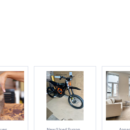
ues...
New/Used,Surron...
Appar