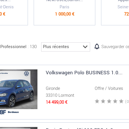
nt-Denis
Paris
Seine
0 €
1 000,00 €
72
: 130
Professionnel
Sauvegarder ce
Volkswagen Polo BUSINESS 1.0...
Gironde
Offre / Voitures
33310 Lormont
14 499,00 €