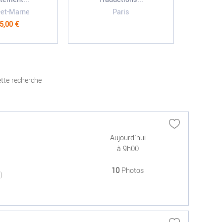
-et-Marne
Paris
V
5,00 €
tte recherche
Aujourd'hui
à 9h00
10
Photos
(0)