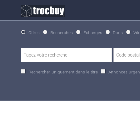
Offres
Recherches
Échanges
Dons
Vit
Rechercher uniquement dans le titre
Annonces urgen