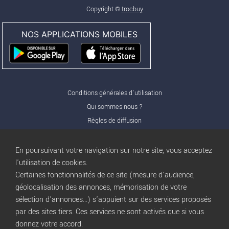
Copyright ©
trocbuy
NOS APPLICATIONS MOBILES
Conditions générales d'utilisation
Qui sommes nous ?
Règles de diffusion
Nos partenaires
Nos offres Pro
En poursuivant votre navigation sur notre site, vous acceptez
FAQ
l'utilisation de cookies.
Certaines fonctionnalités de ce site (mesure d'audience,
Publicité
géolocalisation des annonces, mémorisation de votre
Conditions d’Utilisation
sélection d'annonces...) s'appuient sur des services proposés
Privacy Policy
par des sites tiers. Ces services ne sont activés que si vous
Blog
trocbuy
donnez votre accord.