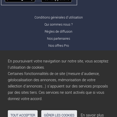
Conditions générales d'utilisation
Qui sommes nous ?
Règles de diffusion
Nos partenaires
Nos offres Pro
FAQ
Publicité
En poursuivant votre navigation sur notre site, vous acceptez
Conditions d’Utilisation
l'utilisation de cookies.
Certaines fonctionnalités de ce site (mesure d'audience,
Privacy Policy
géolocalisation des annonces, mémorisation de votre
Blog
trocbuy
sélection d'annonces...) s'appuient sur des services proposés
Plan du site
par des sites tiers. Ces services ne sont activés que si vous
Gestion des cookies
donnez votre accord.
Nous contacter
En savoir plus
TOUT ACCEPTER
GÉRER LES COOKIES