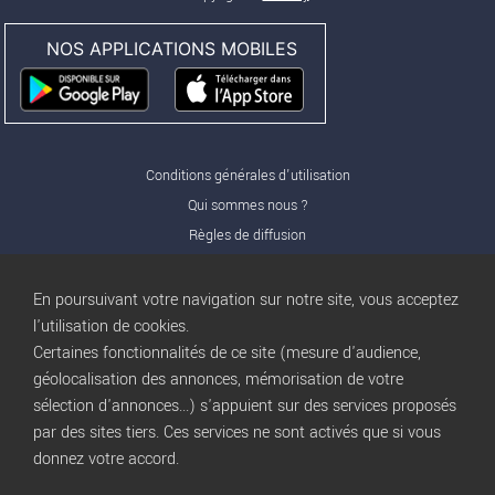
NOS APPLICATIONS MOBILES
Conditions générales d'utilisation
Qui sommes nous ?
Règles de diffusion
Nos partenaires
Nos offres Pro
En poursuivant votre navigation sur notre site, vous acceptez
FAQ
l'utilisation de cookies.
Certaines fonctionnalités de ce site (mesure d'audience,
Publicité
géolocalisation des annonces, mémorisation de votre
Conditions d’Utilisation
sélection d'annonces...) s'appuient sur des services proposés
Privacy Policy
par des sites tiers. Ces services ne sont activés que si vous
Blog
trocbuy
donnez votre accord.
Plan du site