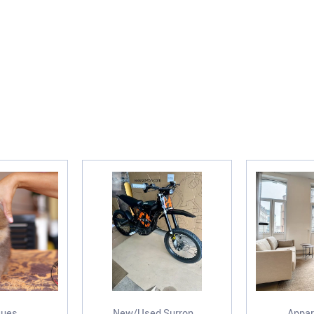
ues...
New/Used,Surron...
Appar