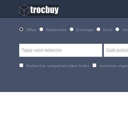
Offres
Recherches
Échanges
Dons
Vit
Rechercher uniquement dans le titre
Annonces urgen