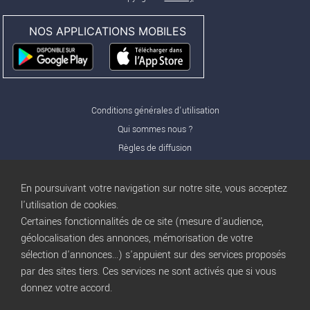
NOS APPLICATIONS MOBILES
Conditions générales d'utilisation
Qui sommes nous ?
Règles de diffusion
Nos partenaires
Nos offres Pro
En poursuivant votre navigation sur notre site, vous acceptez
FAQ
l'utilisation de cookies.
Certaines fonctionnalités de ce site (mesure d'audience,
Publicité
géolocalisation des annonces, mémorisation de votre
Conditions d’Utilisation
sélection d'annonces...) s'appuient sur des services proposés
Privacy Policy
par des sites tiers. Ces services ne sont activés que si vous
Blog
trocbuy
donnez votre accord.
Plan du site