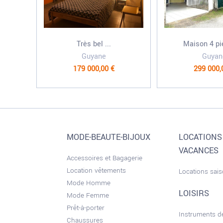
Très bel ...
Maison 4 piè
Guyane
Guyan
179 000,00 €
299 000,
MODE-BEAUTE-BIJOUX
LOCATIONS
VACANCES
Accessoires et Bagagerie
Location vêtements
Locations sai
Mode Homme
LOISIRS
Mode Femme
Prêt-à-porter
Instruments 
Chaussures