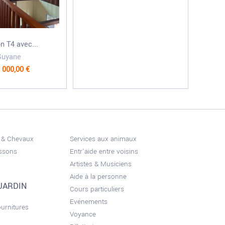
n T4 avec...
Guyane
 000,00 €
 & Chevaux
Services aux animaux
issons
Entr'aide entre voisins
Artistes & Musiciens
Aide à la personne
JARDIN
Cours particuliers
Evénements
ournitures
Voyance