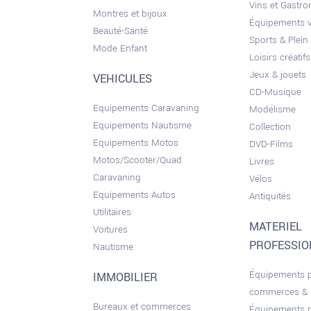
Vins et Gastr
Montres et bijoux
Équipements 
Beauté-Santé
Sports & Plein 
Mode Enfant
Loisirs créatifs
Jeux & jouets
VEHICULES
CD-Musique
Equipements Caravaning
Modélisme
Equipements Nautisme
Collection
Equipements Motos
DVD-Films
Motos/Scooter/Quad
Livres
Caravaning
Vélos
Equipements Autos
Antiquités
Utilitaires
MATERIEL
Voitures
PROFESSI
Nautisme
Équipements 
IMMOBILIER
commerces &
Bureaux et commerces
Équipements 