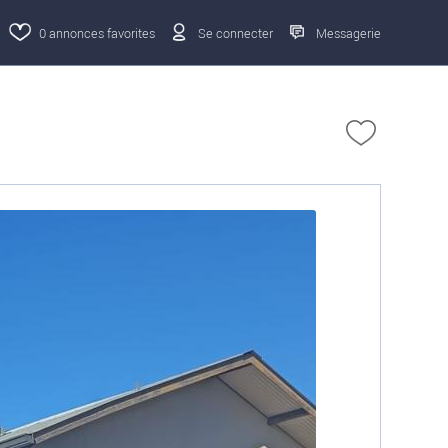
0
annonces favorites
Se connecter
Messagerie