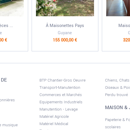
ces ...
Â Maisonettes Pays
Maiso
e
Guyane
00 €
155 000,00 €
320
 DE
BTP Chantier-Gros Oeuvre
Chiens, Chats
Transport-Manutention
Oiseaux & Po
Commerces et Marchés
Perdu trouvé
sonnières
Equipements Industriels
MAISON & 
Manutention - Levage
Matériel Agricole
Papeterie & F
Matériel Médical
de musique
scolaires