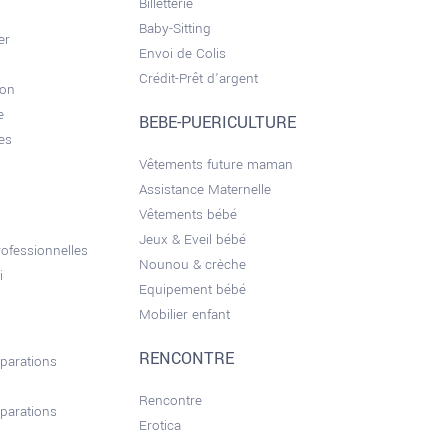
Billetterie
Baby-Sitting
er
Envoi de Colis
Crédit-Prêt d'argent
son
e
BEBE-PUERICULTURE
es
Vêtements future maman
Assistance Maternelle
Vêtements bébé
Jeux & Eveil bébé
ofessionnelles
Nounou & crèche
i
Equipement bébé
Mobilier enfant
RENCONTRE
éparations
Rencontre
éparations
Erotica