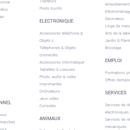
Tracteurs
onomie
Ameublement
Poids lourds
vélos
Electroménag
air
Décoration
ELECTRONIQUE
Linge de mai
Accessoires téléphone &
Arts de la tabl
Objets c...
Jardin & Plant
Téléphones & Objets
Bricolage
connectés
EMPLOI
Accessoires informatique
Tablettes & Liseuses
Formations pr
Photo, audio & vidéo
Offres demplo
Imprimantes
Ordinateurs
SERVICES
Jeux vidéo
ONNEL
Services de r
Consoles
électroniques
pour
ANIMAUX
Services de r
 marchés
mécaniques
pour