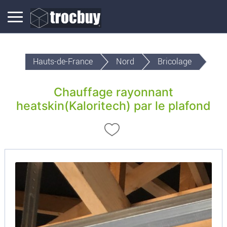
Hauts-de-France
Nord
Bricolage
Chauffage rayonnant
heatskin(Kaloritech) par le plafond