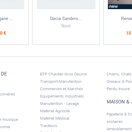
ane ...
Dacia Sandero...
Renau
Nord
0 €
15
 DE
BTP Chantier-Gros Oeuvre
Chiens, Chats
Transport-Manutention
Oiseaux & Po
Commerces et Marchés
Perdu trouvé
sonnières
Equipements Industriels
MAISON & 
Manutention - Levage
Matériel Agricole
Papeterie & F
Matériel Médical
de musique
scolaires
Tracteurs
onomie
Ameublement