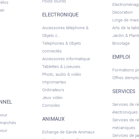
Poids lourds
vélos
Electroménag
air
Décoration
ELECTRONIQUE
Linge de mai
Accessoires téléphone &
Arts de la tabl
Objets c...
Jardin & Plant
Téléphones & Objets
Bricolage
connectés
EMPLOI
Accessoires informatique
Tablettes & Liseuses
Formations pr
Photo, audio & vidéo
Offres demplo
Imprimantes
Ordinateurs
SERVICES
Jeux vidéo
ONNEL
Services de r
Consoles
électroniques
pour
ANIMAUX
Services de r
 marchés
mécaniques
pour
Echange de Garde Animaux
Services de ja
.