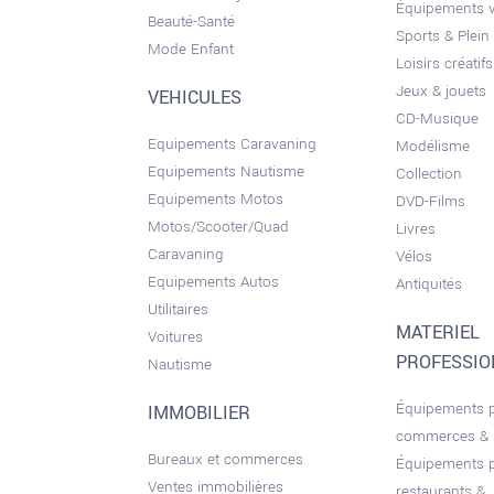
Équipements 
Beauté-Santé
Sports & Plein 
Mode Enfant
Loisirs créatifs
Jeux & jouets
VEHICULES
CD-Musique
Equipements Caravaning
Modélisme
Equipements Nautisme
Collection
Equipements Motos
DVD-Films
Motos/Scooter/Quad
Livres
Caravaning
Vélos
Equipements Autos
Antiquités
Utilitaires
MATERIEL
Voitures
PROFESSI
Nautisme
Équipements 
IMMOBILIER
commerces &
Bureaux et commerces
Équipements 
Ventes immobilières
restaurants & ..