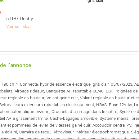
UR
gris clair
59187 Dechy
Voir sur Map
 de l'annonce
 190 ch N-Connecta, hybride essence électrique, gris clair, 05/07/2023, A
obelets, Airbags rideaux, Banquette AR rabattable 60/40, ESP, Poignées de m
eur réglable en hauteur, Volant gainé cuir, Volant réglable en hauteur et 
Rétroviseurs extérieurs rabattables électriquement, NBAS, Prise 12V AV, Lim
sation automatique bi-zone, Crochets d'arrimage dans le coffre, Système d'
ntiel AR à glissement limité, Cache-bagages amovible, Système mains libre
olant et pommeau de levier de vitesses gainé cuir, Accoudoir central AV, Pa
sie éclairé, Caméra de recul, Rétroviseur intérieur électrochromatique, Sièg
issance des panneaux de signalisation, Avertisseur de ceintures de sécuri