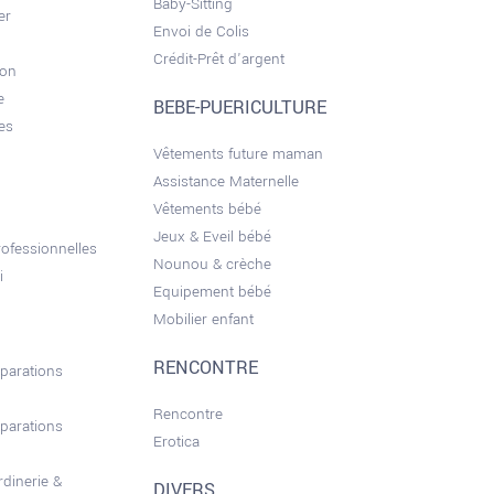
Baby-Sitting
er
Envoi de Colis
Crédit-Prêt d'argent
son
e
BEBE-PUERICULTURE
es
Vêtements future maman
Assistance Maternelle
Vêtements bébé
Jeux & Eveil bébé
ofessionnelles
Nounou & crèche
i
Equipement bébé
Mobilier enfant
RENCONTRE
éparations
Rencontre
éparations
Erotica
rdinerie &
DIVERS