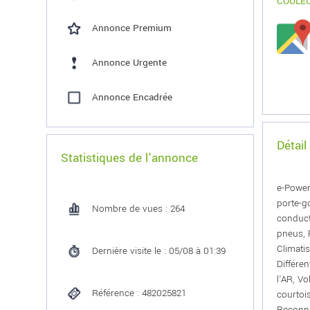
COULE
Annonce Premium
Annonce Urgente
Annonce Encadrée
Détail
Statistiques de l'annonce
e-Power
porte-g
Nombre de vues : 264
conduct
pneus, 
Climati
Dernière visite le : 05/08 à 01:39
Différe
l'AR, V
Référence : 482025821
courtoi
Reconna