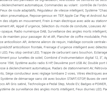
à déclenchement automatique, Commandes au volant : contrôle de l'ordinat
 Feux de route adaptatifs, Régulateur de vitesse intelligent, Système "Chass
ration pneumatique, Repose-genoux en TEP, Apple Car Play et Android Auto,
on des objets en mouvement, Frein à main électrique avec aide au statio
nement AR, Appel d'urgence, Sélection du mode de conduite, Liseuses AV
e opaque, Radio numérique DAB, Surveillance des angles morts intelligent, 
s de maintien pour passager AV et AR, Plancher de coffre modulable, Préve
ce anticollision AR, Antenne aileron de requin, Habillage console centrale e
 prédictif anticollision frontale, Freinage d'urgence intelligent avec détecti
R LED, Feu stop central LED, Trappe de carburant sans bouchon, Eclairage d
iment pour lunettes de soleil, Combiné d'instrumentation digital 12, 3", A
one 15W, Système audio radio 6 HP, Deuxième port USB AV, Double port U
esse à déclenchement automatique, Radars de stationnement AV, Rétroviseu
nts, Siège conducteur avec réglage lombaire 2 voies, Vitres électriques a
 Système de démarrage sans clé avec bouton START/STOP, Buses de ventila
ocs AR Gris satiné, Technologie e-Pedal Step, Mode EV, Badges e-POWER, 
Système de surveillance des angles morts intelligent, Feux diurnes LED, Pac