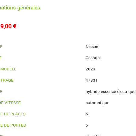
mations générales
9,00 €
E
Nissan
E
Qashqai
 MODÈLE
2023
ÉTRAGE
47831
IE
hybride essence électrique
DE VITESSE
automatique
E DE PLACES
5
E DE PORTES
5