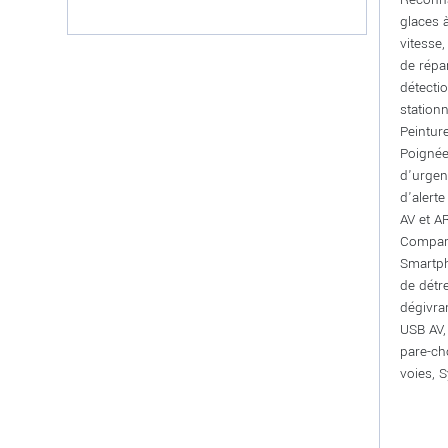
glaces 
vitesse,
de répa
détecti
station
Peintur
Poignée
d'urgen
d'alerte
AV et A
Compart
Smartph
de détr
dégivra
USB AV,
pare-ch
voies, 