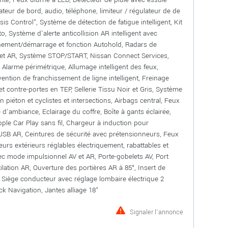
eur de bord, audio, téléphone, limiteur / régulateur de de
is Control", Système de détection de fatigue intelligent, Kit
 Système d'alerte anticollision AR intelligent avec
nnement/démarrage et fonction Autohold, Radars de
 et AR, Système STOP/START, Nissan Connect Services,
Alarme périmétrique, Allumage intelligent des feux,
ntion de franchissement de ligne intelligent, Freinage
t contre-portes en TEP, Sellerie Tissu Noir et Gris, Système
on piéton et cyclistes et intersections, Airbags central, Feux
'ambiance, Eclairage du coffre, Boîte à gants éclairée,
pple Car Play sans fil, Chargeur à induction pour
SB AR, Ceintures de sécurité avec prétensionneurs, Feux
rs extérieurs réglables électriquement, rabattables et
vec mode impulsionnel AV et AR, Porte-gobelets AV, Port
tion AR, Ouverture des portières AR à 85°, Insert de
Siège conducteur avec réglage lombaire électrique 2
k Navigation, Jantes alliage 18"
Signaler l'annonce