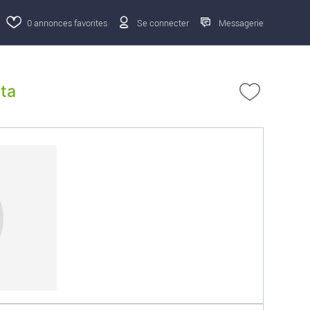
0
annonces favorites
Se connecter
Messagerie
ta