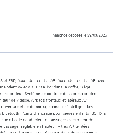
Annonce déposée
le 29/03/2026
BS et EBD, Accoudoir central AR, Accoudoir central AR avec
aintient AV et AR., Prise 12V dans le coffre, Siège
en profondeur, Système de contrôle de la pression des
iteur de vitesse, Airbags frontaux et latéraux AV,
ouverture et de démarrage sans clé "Intelligent key",
s Bluetooth, Points d'ancrage pour sièges enfants ISOFIX à
re-soleil côté conducteur et passager avec miroir de
e passager réglable en hauteur, Vitres AR teintées,
té, Feux diurne à LED, Détecteur de pluie avec essuie-