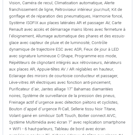
Vision, Caméra de recul, Climatisation automatique, Alerte
franchissement de ligne, Rétroviseur intérieur jour/nuit, Kit de
gonflage et de réparation des pneumatiques, Harmonie foncé,
Système ISOFIX aux places latérales AR et passager AV, Carte
Renault avec accès et démarrage mains libres avec fermeture à
l'éloignement, Allumage automatique des phares et des essuis-
glace avec capteur de pluie et de luminosité, Contrôle
dynamique de trajectoire ESC avec ASR, Feux de jour à LED
avec signature lumineuse C-Shape, Programme eco mode,
Répétiteurs de clignotant intégrés aux rétroviseurs, Aérateurs
aux places AR, Appuie-têtes AV / AR réglables en hauteur,
Eclairage des miroirs de courtoisie conducteur et passager,
Lève-vitres AR électriques avec fonction anti-pincement,
Purificateur d'air, Jantes alliage 17" Bahamas diamantées
noires, Système de surveillance de la pression des pneus,
Freinage actif d'urgence avec détection piétons et cyclistes,
Bouton d'appel d'urgence R-Call, Sellerie tissu Noir Titane,
Volant gainé en similicuir Soft Touch, Boitier connect AIVC,
Système Multimédia avec écran 7" avec replication smartphone
+ WIFI - 6 haut-parleurs, Tableau de bord avec écran