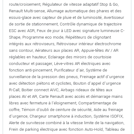
route/croisement, Régulateur de vitesse adaptatif Stop & Go,
Renault Multi-sense, Allumage automatique des phares et des
essuis-glace avec capteur de pluie et de luminosité, Avertisseur
de sortie de stationnement, Contrôle dynamique de trajectoire
ESC avec ASR, Feux de jour à LED avec signature lumineuse C-
Shape, Programme eco mode, Répétiteurs de clignotant
intégrés aux rétroviseurs, Rétroviseur intérieur électrochrome
sans contour, Aérateurs aux places AR, Appuie-têtes AV / AR
réglables en hauteur, Eclairage des miroirs de courtoisie
conducteur et passager, Lève-vitres AR électriques avec
fonction anti-pincement, Purificateur d'air, Système de
surveillance de la pression des pneus, Freinage actif d'urgence
avec détection piétons et cyclistes, Bouton d'appel d'urgence
R-Call, Boitier connect AIVC, Airbags rideaux de têtes aux
places AV et AR, Carte Renault avec accès et démarrage mains
libres avec fermeture à l'éloignement, Compartimentage de
coffre, Témoin d'oubli de ceinture de sécurité, Aide au freinage
d'urgence, Chargeur smartphone à induction, Système ISOFIX,
Alerte de survitesse combiné à la vitesse limite de la navigation,
Frein de parking électrique avec fonction Auto-Hold, Tableau de