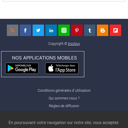
Copyright ©
trocbuy
NOS APPLICATIONS MOBILES
Conditions générales d'utilisation
Qui sommes nous ?
Règles de diffusion
Nos partenaires
Nos offres Pro
En poursuivant votre navigation sur notre site, vous acceptez