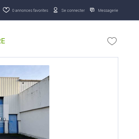
0
annonces favorites
Se connecter
Messagerie
RE