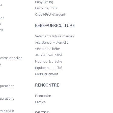
Baby-Sitting
er
Envoi de Colis
Crédit-Prêt d'argent
son
e
BEBE-PUERICULTURE
es
Vêtements future maman
Assistance Maternelle
Vêtements bébé
Jeux & Eveil bébé
ofessionnelles
Nounou & crèche
i
Equipement bébé
Mobilier enfant
RENCONTRE
éparations
Rencontre
éparations
Erotica
rdinerie &