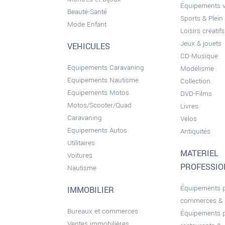
Équipements 
Beauté-Santé
Sports & Plein 
Mode Enfant
Loisirs créatifs
Jeux & jouets
VEHICULES
CD-Musique
Equipements Caravaning
Modélisme
Equipements Nautisme
Collection
Equipements Motos
DVD-Films
Motos/Scooter/Quad
Livres
Caravaning
Vélos
Equipements Autos
Antiquités
Utilitaires
MATERIEL
Voitures
PROFESSI
Nautisme
Équipements 
IMMOBILIER
commerces &
Bureaux et commerces
Équipements 
Ventes immobilières