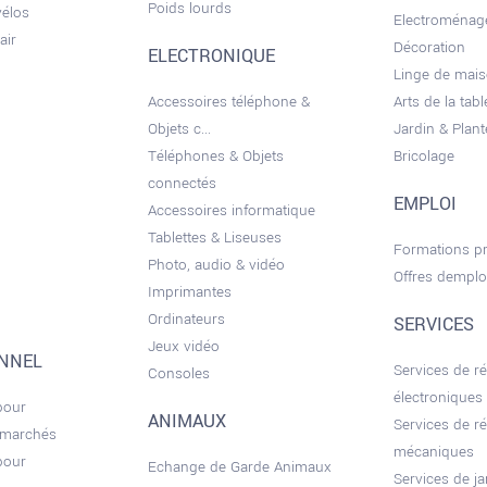
Poids lourds
vélos
Electroménag
air
Décoration
ELECTRONIQUE
Linge de mai
Accessoires téléphone &
Arts de la tabl
Objets c...
Jardin & Plant
Téléphones & Objets
Bricolage
connectés
EMPLOI
Accessoires informatique
Tablettes & Liseuses
Formations pr
Photo, audio & vidéo
Offres demplo
Imprimantes
Ordinateurs
SERVICES
Jeux vidéo
ONNEL
Services de r
Consoles
électroniques
pour
ANIMAUX
Services de r
 marchés
mécaniques
pour
Echange de Garde Animaux
Services de ja