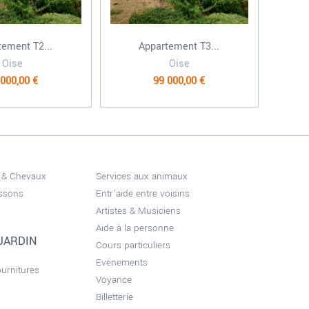
tement T2...
Appartement T3...
Oise
Oise
 000,00 €
99 000,00 €
 & Chevaux
Services aux animaux
issons
Entr'aide entre voisins
Artistes & Musiciens
Aide à la personne
JARDIN
Cours particuliers
Evénements
ournitures
Voyance
Billetterie