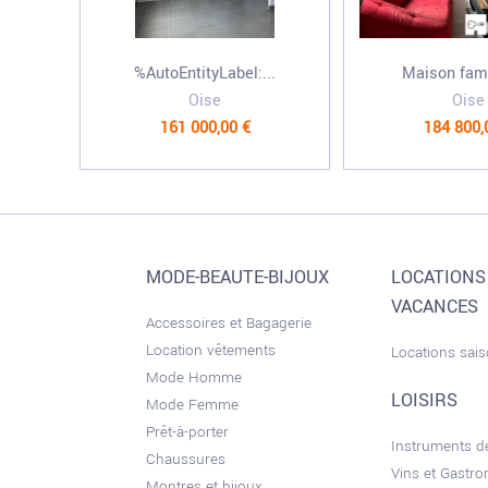
%AutoEntityLabel:...
Maison famil
Oise
Oise
161 000,00 €
184 800,
MODE-BEAUTE-BIJOUX
LOCATIONS
VACANCES
Accessoires et Bagagerie
Location vêtements
Locations sai
Mode Homme
LOISIRS
Mode Femme
Prêt-à-porter
Instruments 
Chaussures
Vins et Gastr
Montres et bijoux