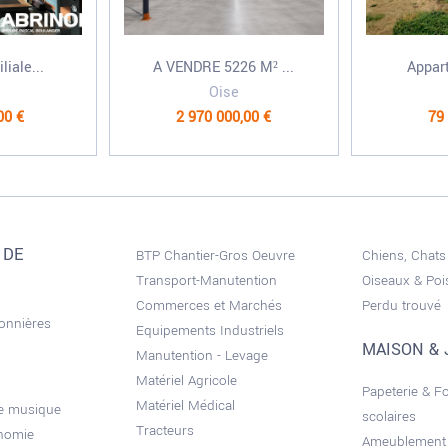
iale...
A VENDRE 5226 M² ...
Appar
Oise
00 €
2 970 000,00 €
79
 DE
BTP Chantier-Gros Oeuvre
Chiens, Chats
Transport-Manutention
Oiseaux & Po
Commerces et Marchés
Perdu trouvé
sonnières
Equipements Industriels
MAISON & 
Manutention - Levage
Matériel Agricole
Papeterie & F
Matériel Médical
de musique
scolaires
Tracteurs
onomie
Ameublement