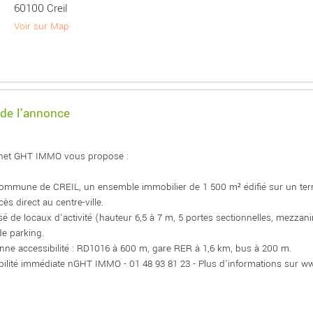
60100 Creil
Voir sur Map
 de l'annonce
inet GHT IMMO vous propose :
commune de CREIL, un ensemble immobilier de 1 500 m² édifié sur un terrain
ès direct au centre-ville.
 de locaux d'activité (hauteur 6,5 à 7 m, 5 portes sectionnelles, mezzan
de parking.
nne accessibilité : RD1016 à 600 m, gare RER à 1,6 km, bus à 200 m.
bilité immédiate nGHT IMMO - 01 48 93 81 23 - Plus d'informations sur w